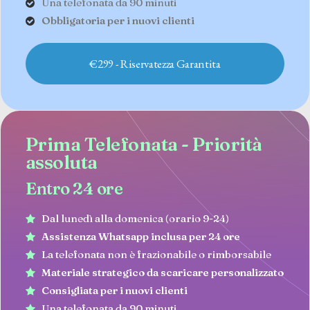
Una telefonata da 90 minuti
Obbligatoria per i nuovi clienti
€299 - Riservatezza Garantita
Prima Telefonata - Priorità
assoluta
Entro 24 ore
Dal lunedì alla domenica (orario 9-24)
Assistenza Whatsapp inclusa per 24 ore
La telefonata non è frazionabile o rimborsabile
Materiale strategico da scaricare personalizzato
Consigliata per i nuovi clienti
Una telefonata da 90 minuti