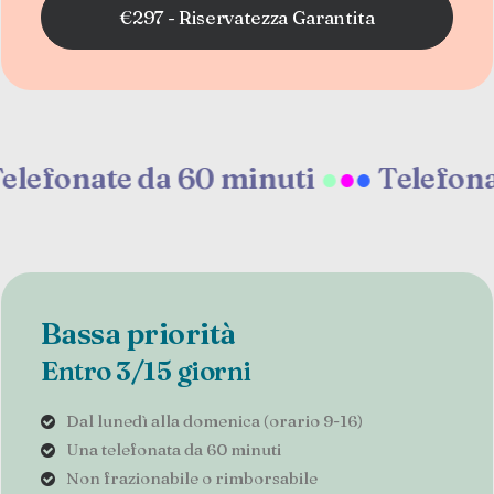
€297 - Riservatezza Garantita
nate da 60 minuti
●
●
●
Telefonate da
Bassa priorità
Entro 3/15 giorni
Dal lunedì alla domenica (orario 9-16)
Una telefonata da 60 minuti
Non frazionabile o rimborsabile