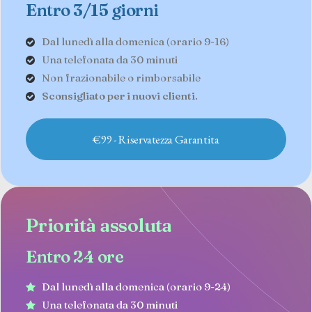
Entro 3/15 giorni
Dal lunedì alla domenica (orario 9-16)
Una telefonata da 30 minuti
Non frazionabile o rimborsabile
Sconsigliato per i nuovi clienti
.
€99 - Riservatezza Garantita
Priorità assoluta
Entro 24 ore
Dal lunedì alla domenica (orario 9-24)
Una telefonata da 30 minuti