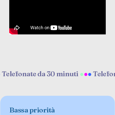
onate da 30 minuti
●
●
●
Telefonate d
Bassa priorità